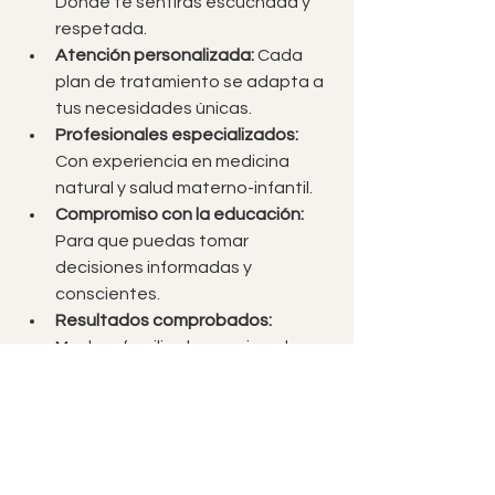
Donde te sentirás escuchada y 
respetada.
Atención personalizada:
 Cada 
plan de tratamiento se adapta a 
tus necesidades únicas.
Profesionales especializados:
Con experiencia en medicina 
natural y salud materno-infantil.
Compromiso con la educación:
Para que puedas tomar 
decisiones informadas y 
conscientes.
Resultados comprobados:
Muchas familias han mejorado su 
calidad de vida gracias a nuestro 
enfoque integral.
Además, estamos orgullosos de ser 
parte de la comunidad y de contribuir 